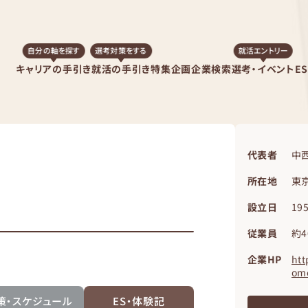
自分の軸を探す
選考対策をする
就活エントリー
キャリアの手引き
就活の手引き
特集企画
企業検索
選考・イベント
E
代表者
中西
所在地
東京
設立日
19
従業員
約4
企業HP
htt
om
策・スケジュール
ES・体験記