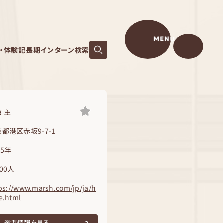
MENU
S・体験記
長期インターン検索
 主
都港区赤坂9-7-1
55年
00人
ps://www.marsh.com/jp/ja/h
e.html
選考情報を見る