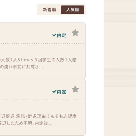
新着順
人気順
内定
数1人&times;3回学生の人数1人結
の流れ事前に共有さ...
内定
/辞退辞退 承諾・辞退理由そもそも志望度
退したため不明。内定後...