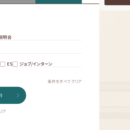
説明会
め
ES
ジョブ/インターン
条件をすべてクリア
）
リア