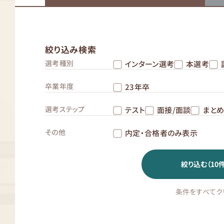
絞り込み検索
選考種別
インターン選考
本選考
卒業年度
23年卒
選考ステップ
テスト
面接/面談
まと
その他
内定・合格者のみ表示
絞り込む（
10
件
条件をすべてク