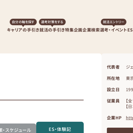
自分の軸を探す
選考対策をする
就活エントリー
キャリアの手引き
就活の手引き
特集企画
企業検索
選考・イベント
E
代表者
ジ
所在地
東京
設立日
19
従業員
【全
【日
企業HP
htt
ES・体験記
策・スケジュール