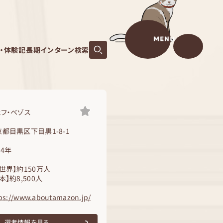
MENU
S・体験記
長期インターン検索
ェフ・ベゾス
都目黒区下目黒1-8-1
94年
世界】約150万人
本】約8,500人
ps://www.aboutamazon.jp/
選考情報を見る