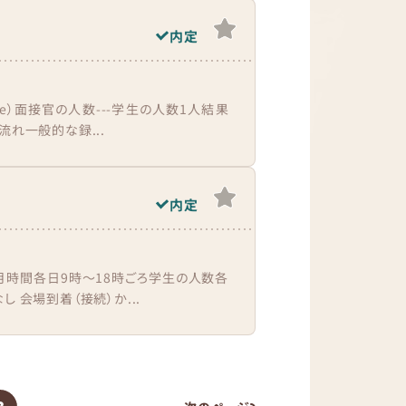
内定
ue）面接官の人数---学生の人数1人結果
流れ一般的な録...
内定
0月時間各日9時〜18時ごろ学生の人数各
 会場到着（接続）か...