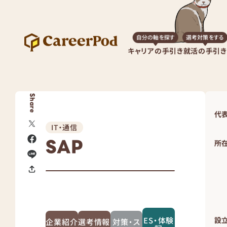
自分の軸を探す
選考対策をする
キャリアの手引き
就活の手引き
Share
代
IT・通信
SAP
所
ES・体験
設
企業紹介
選考情報
対策・ス