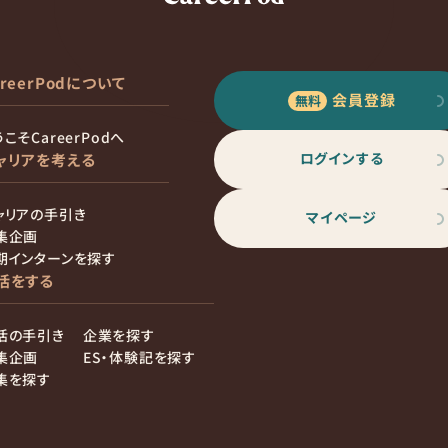
areerPodについて
会員登録
こそCareerPodへ
ログインする
ャリアを考える
ャリアの手引き
マイページ
集企画
期インターンを探す
活をする
活の手引き
企業を探す
集企画
ES・体験記を探す
集を探す