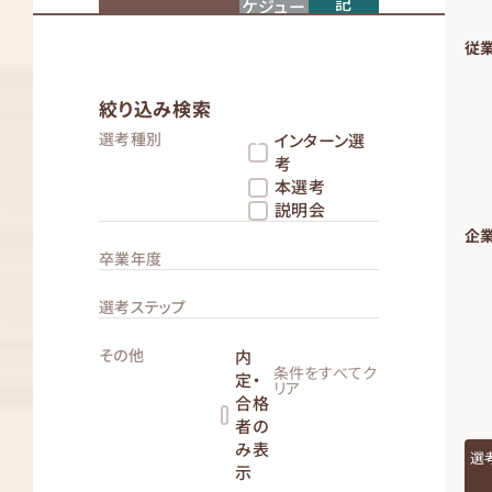
記
ケジュー
ル
従
絞り込み検索
選考種別
インターン選
考
本選考
説明会
企業
卒業年度
選考ステップ
その他
内
条件をすべてク
定・
リア
合格
者の
み表
選
示