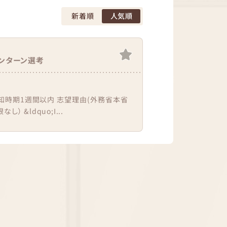
新着順
人気順
ンターン選考
知時期1週間以内 志望理由(外務省本省
 &ldquo;I...