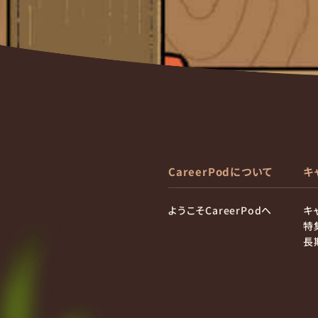
CareerPodについて
キ
ようこそCareerPodへ
キ
特
長