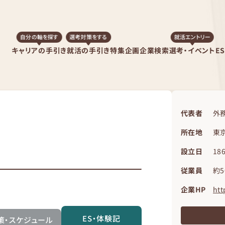
自分の軸を探す
選考対策をする
就活エントリー
キャリアの手引き
就活の手引き
特集企画
企業検索
選考・イベント
E
代表者
外
所在地
東京
設立日
18
従業員
約5
企業HP
htt
ES・体験記
策・スケジュール