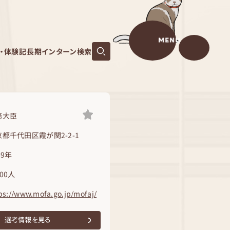
MENU
S・体験記
長期インターン検索
務大臣
都千代田区霞が関2-2-1
69年
00人
ps://www.mofa.go.jp/mofaj/
選考情報を見る