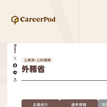
Share
公務員・公的機関
外務省
企業紹介
選考情報
対