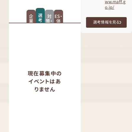
ww.maff.g
o.jp/
選
企
対
ES・
考
業
策・
体
選考情報を見る
情
紹
スケ
験
報
介
ジュ
記
ール
現在募集中の
イベントはあ
りません