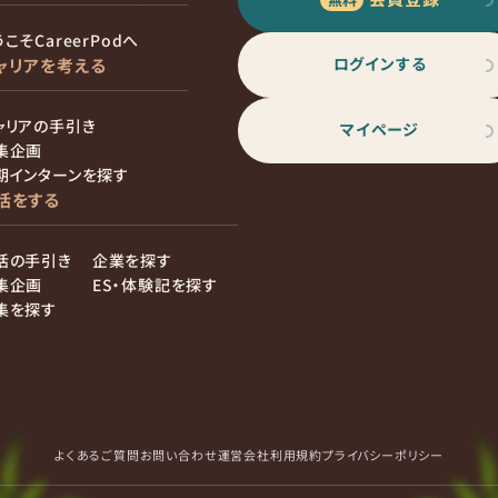
こそCareerPodへ
ログインする
ャリアを考える
ャリアの手引き
マイページ
集企画
期インターンを探す
活をする
活の手引き
企業を探す
集企画
ES・体験記を探す
集を探す
よくあるご質問
お問い合わせ
運営会社
利用規約
プライバシーポリシー