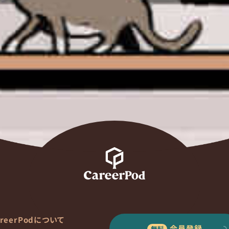
areerPodについて
会員登録