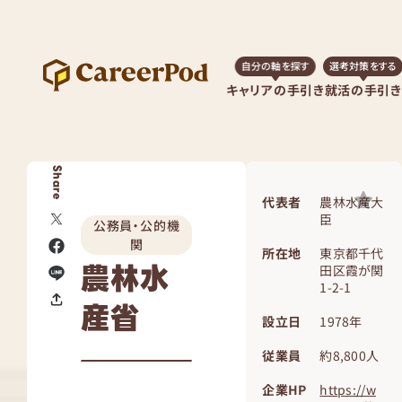
自分の軸を探す
選考対策をする
キャリアの手引き
就活の手引き
Share
代表者
農林水産大
臣
公務員・公的機
関
所在地
東京都千代
農林水
田区霞が関
1-2-1
産省
設立日
1978年
従業員
約8,800人
企業HP
https://w