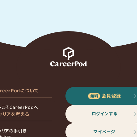
areerPodについて
会員登録
こそCareerPodへ
ログインする
ャリアを考える
ャリアの手引き
マイページ