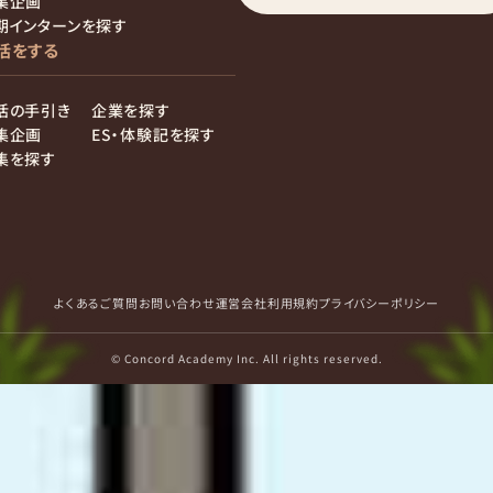
集企画
期インターンを探す
活をする
活の手引き
企業を探す
集企画
ES・体験記を探す
集を探す
よくあるご質問
お問い合わせ
運営会社
利用規約
プライバシーポリシー
© Concord Academy Inc. All rights reserved.