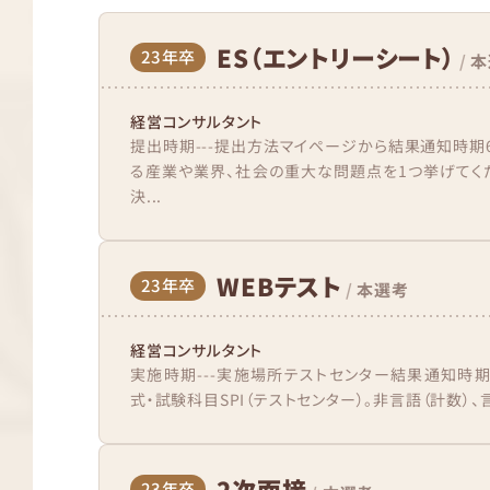
ES（エントリーシート）
23年卒
/
本
経営コンサルタント
提出時期---提出方法マイページから結果通知時期
る産業や業界、社会の重大な問題点を1つ挙げてくだ
決...
WEBテスト
23年卒
/
本選考
経営コンサルタント
実施時期---実施場所テストセンター結果通知時期
式・試験科目SPI（テストセンター）。非言語（計数）、言
2次面接
23年卒