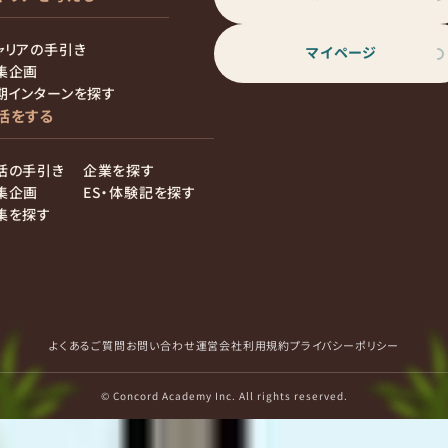
ャリアの手引き
マイページ
集企画
期インターンを探す
活をする
活の手引き
企業を探す
集企画
ES・体験記を探す
集を探す
よくあるご質問
お問い合わせ
運営会社
利用規約
プライバシーポリシー
© Concord Academy Inc. All rights reserved.