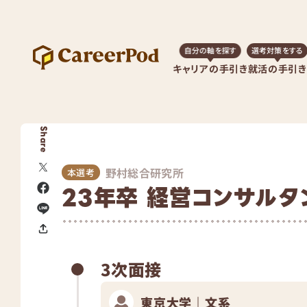
自分の軸を探す
選考対策をする
キャリアの手引き
就活の手引き
Share
野村総合研究所
本選考
23年卒 経営コンサルタ
3次面接
東京大学｜文系