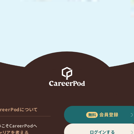
areerPodについて
会員登録
こそCareerPodへ
ログインする
ャリアを考える