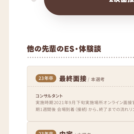
他の先輩のES・体験談
最終面接
23年卒
/
本選考
コンサルタント
実施時期2021年9月下旬実施場所オンライン面
期1週間後 会場到着（接続）から、終了までの流れリン
内定
23年卒