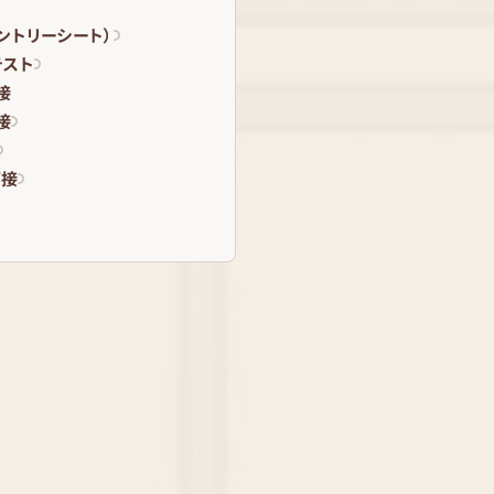
エントリーシート）
テスト
接
接
面接