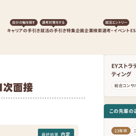
自分の軸を探す
選考対策をする
就活エントリー
キャリアの手引き
就活の手引き
特集企画
企業検索
選考・イベント
E
EYストラ
ティング
1次面接
総合コンサ
この先輩の
23年卒
内定
最終結果