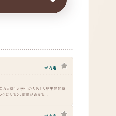
内定
接官の人数1人学生の人数1人結果通知時
クに入ると、面接が始まる...
内定