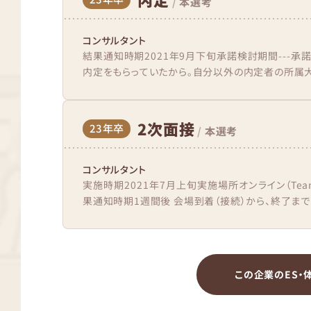
/
本選考
コンサルタント
結果通知時期2021年9月下旬承諾検討期間---承
内定をもらっていたから。自分以外の内定者の所属大
2次面接
23年卒
/
本選考
コンサルタント
実施時期2021年7月上旬実施場所オンライン（Te
果通知時期1週間後 会場到着（接続）から、終了まで
この企業のES・