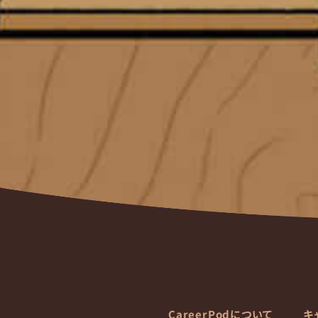
CareerPodについて
キ