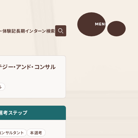
MENU
S・体験記
長期インターン検索
テジー・アンド・コンサル
ル
選考ステップ
コンサルタント
本選考