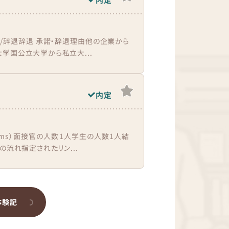
諾/辞退辞退 承諾・辞退理由他の企業から
学国公立大学から私立大...
内定
ams）面接官の人数1人学生の人数1人結
の流れ指定されたリン...
体験記