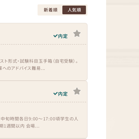
新着順
人気順
内定
テスト形式・試験科目玉手箱（自宅受験）。
へのアドバイス難易...
内定
旬時間各日9:00〜17:00頃学生の人
1週間以内 会場...