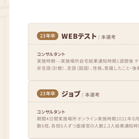
WEBテスト
23年卒
/
本選考
コンサルタント
実施時期---実施場所自宅結果通知時期1週間後 
非言語（計数）、言語（国語）、性格。意識したこと・後輩
ジョブ
23年卒
/
本選考
コンサルタント
期間4日間実施場所オンライン実施時期2021年8月中
数6班、各班6人ずつ面接官の人数2,3人結果通知時期