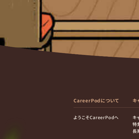
CareerPodについて
キ
ようこそCareerPodへ
キ
特
長