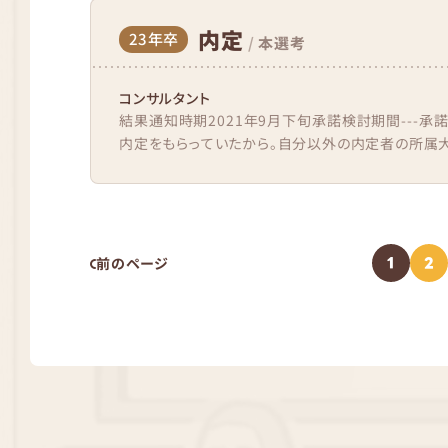
内定
23年卒
/
本選考
コンサルタント
結果通知時期2021年9月下旬承諾検討期間---承
内定をもらっていたから。自分以外の内定者の所属大
1
2
前のページ