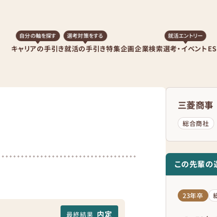
自分の軸を探す
選考対策をする
就活エントリー
キャリアの手引き
就活の手引き
特集企画
企業検索
選考・イベント
E
三菱商事
総合商社
この先輩の
23年卒
内定
最終結果