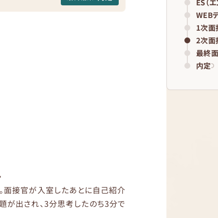
ES（
WEB
1次面
2次面
最終
内定
れ
機。面接官が入室したあとに自己紹介
題が出され、3分思考したのち3分で