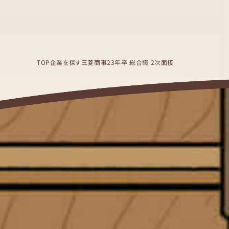
TOP
企業を探す
三菱商事
23年卒 総合職 2次面接