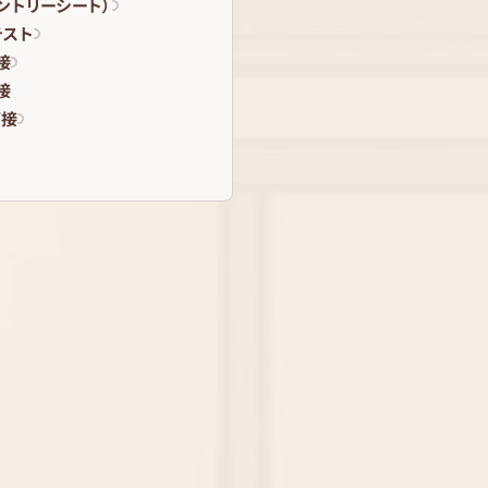
エントリーシート）
テスト
接
接
面接