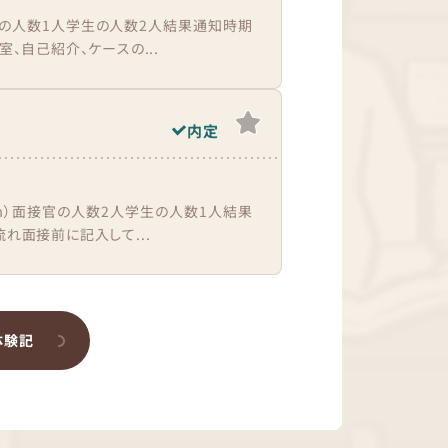
官の人数1人学生の人数2人結果通知時期
室、自己紹介、ケースの...
内定
om）面接官の人数2人学生の人数1人結果
れ面接前に記入して...
体験記