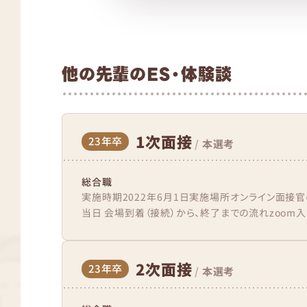
他の先輩のES・体験談
1次面接
23年卒
/
本選考
総合職
実施時期2022年6月1日実施場所オンライン面接
当日 会場到着（接続）から、終了までの流れzoom入
2次面接
23年卒
/
本選考