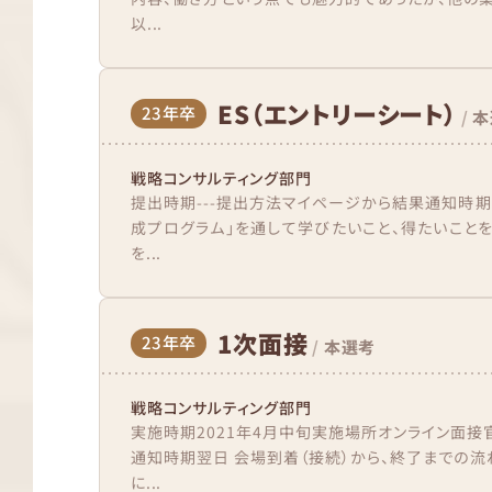
以...
ES（エントリーシート）
23年卒
/
本
戦略コンサルティング部門
提出時期---提出方法マイページから結果通知時期
成プログラム」を通して学びたいこと、得たいことを
を...
1次面接
23年卒
/
本選考
戦略コンサルティング部門
実施時期2021年4月中旬実施場所オンライン面接
通知時期翌日 会場到着（接続）から、終了までの流
に...