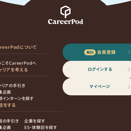
areerPodについて
会員登録
こそCareerPodへ
ログインする
ャリアを考える
ャリアの手引き
マイページ
集企画
期インターンを探す
活をする
活の手引き
企業を探す
集企画
ES・体験記を探す