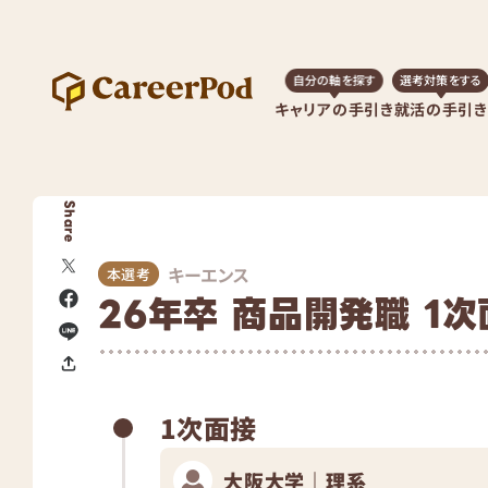
自分の軸を探す
選考対策をする
キャリアの手引き
就活の手引き
Share
キーエンス
本選考
26年卒 商品開発職 1
1次面接
大阪大学｜理系