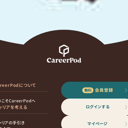
areerPodについて
会員登録
こそCareerPodへ
ログインする
ャリアを考える
ャリアの手引き
マイページ