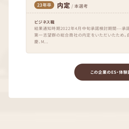
内定
23年卒
/
本選考
ビジネス職
結果通知時期2022年4月中旬承諾検討期間---承
第一志望群の総合商社の内定をいただいたため。
慶、M...
この企業のES・体験