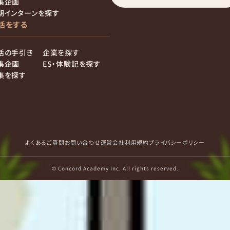
集企画
期インターンを探す
活をする
活の手引き
企業を探す
集企画
ES・体験記を探す
集を探す
よくあるご質問
お問い合わせ
運営会社
利用規約
プライバシーポリシー
© Concord Academy Inc. All rights reserved.