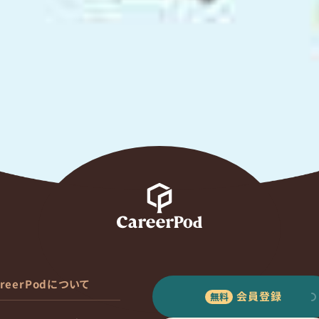
areerPodについて
会員登録