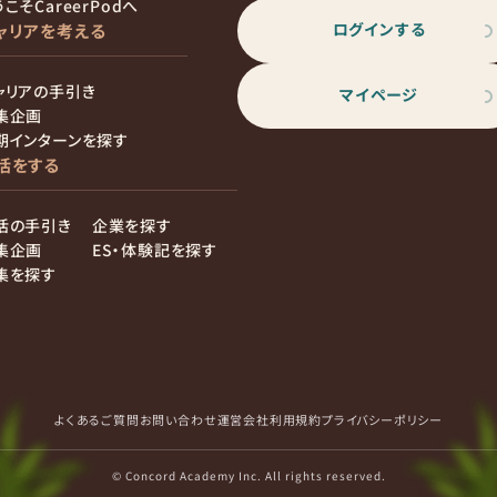
こそCareerPodへ
ログインする
ャリアを考える
ャリアの手引き
マイページ
集企画
期インターンを探す
活をする
活の手引き
企業を探す
集企画
ES・体験記を探す
集を探す
よくあるご質問
お問い合わせ
運営会社
利用規約
プライバシーポリシー
© Concord Academy Inc. All rights reserved.