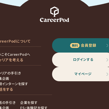
areerPodについて
会員登録
こそCareerPodへ
ログインする
ャリアを考える
ャリアの手引き
マイページ
集企画
期インターンを探す
活をする
活の手引き
企業を探す
集企画
ES・体験記を探す