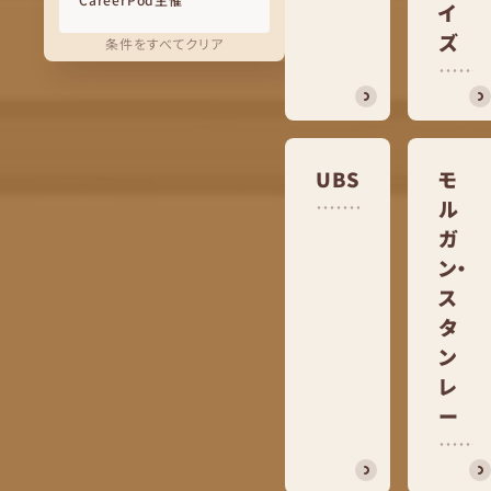
イ
ズ
条件をすべてクリア
UBS
モ
ル
ガ
ン・
ス
タ
ン
レ
ー