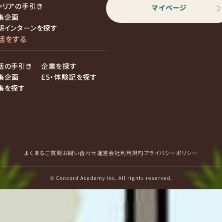
ャリアの手引き
マイページ
集企画
期インターンを探す
活をする
活の手引き
企業を探す
集企画
ES・体験記を探す
集を探す
よくあるご質問
お問い合わせ
運営会社
利用規約
プライバシーポリシー
© Concord Academy Inc. All rights reserved.