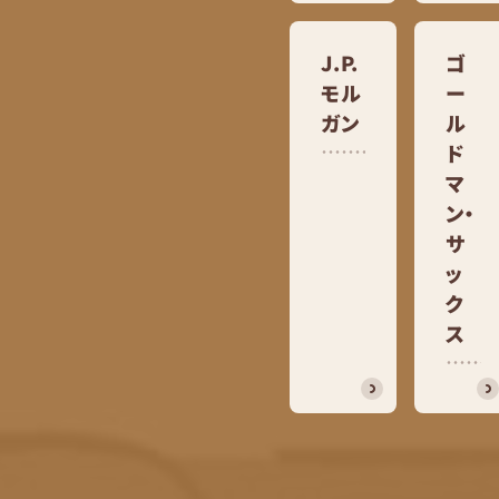
J.P.
ゴ
モル
ー
ガン
ル
ド
マ
ン・
サ
ッ
ク
ス