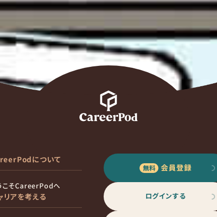
areerPodについて
会員登録
こそCareerPodへ
ログインする
ャリアを考える