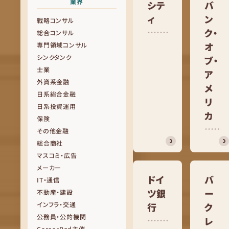
業界
シテ
バ
ィ
ン
戦略コンサル
ク・
総合コンサル
オ
専門領域コンサル
シンクタンク
ブ・
士業
ア
外資系金融
メ
日系総合金融
リ
日系投資運用
カ
保険
その他金融
総合商社
マスコミ・広告
メーカー
ドイ
バ
IT・通信
ツ銀
ー
不動産・建設
インフラ・交通
行
ク
公務員・公的機関
レ
CareerPod主催