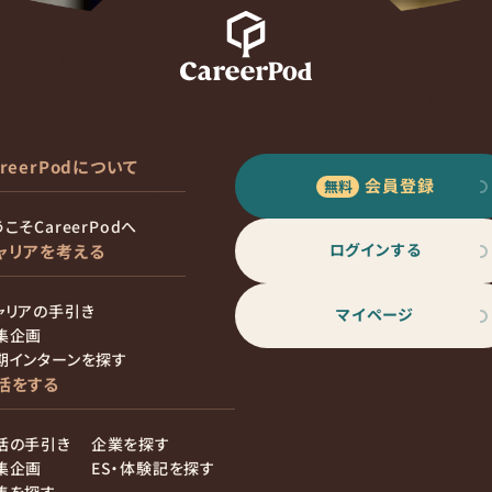
areerPodについて
会員登録
こそCareerPodへ
ログインする
ャリアを考える
ャリアの手引き
マイページ
集企画
期インターンを探す
活をする
活の手引き
企業を探す
集企画
ES・体験記を探す