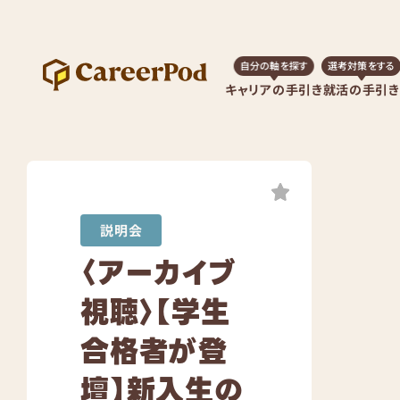
自分の軸を探す
選考対策をする
キャリアの手引き
就活の手引き
Share
説明会
〈アーカイブ
視聴〉【学生
合格者が登
壇】新入生の