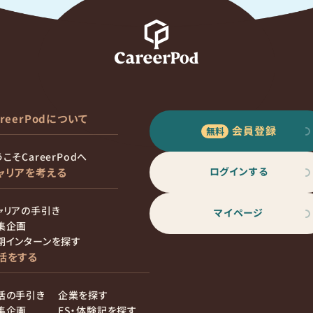
areerPodについて
会員登録
こそCareerPodへ
ログインする
ャリアを考える
ャリアの手引き
マイページ
集企画
期インターンを探す
活をする
活の手引き
企業を探す
集企画
ES・体験記を探す