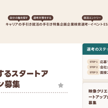
自分の軸を探す
選考対策をする
就活エントリー
キャリアの手引き
就活の手引き
特集企画
企業検索
選考・イベント
E
選考のステ
応募
会社
するスタートア
面接2
ン募集
映像クリエ
ートアップ
募集