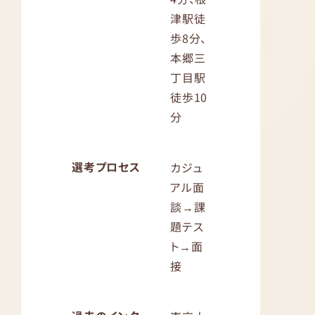
津駅徒
歩8分、
本郷三
丁目駅
徒歩10
分
選考プロセス
カジュ
アル面
談→課
題テス
ト→面
接