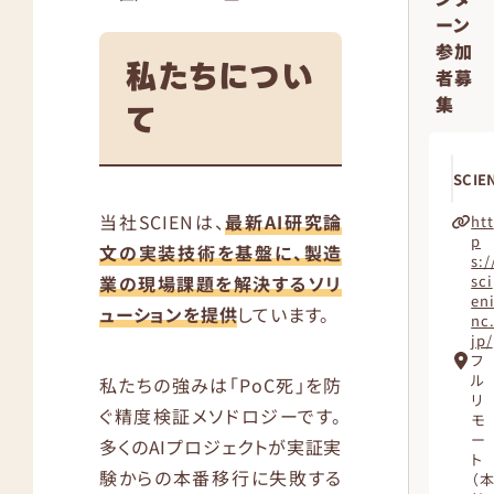
ーン
参加
私たちについ
者募
集
て
SCIE
当社SCIENは、
最新AI研究論
htt
p
文の実装技術を基盤に、製造
s:/
業の現場課題を解決するソリ
sci
en
ューションを提供
しています。
nc
jp/
フ
ル
私たちの強みは「PoC死」を防
リ
ぐ精度検証メソドロジーです。
モ
ー
多くのAIプロジェクトが実証実
ト
験からの本番移行に失敗する
（