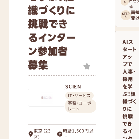
トを
織づくりに
る
面
受
挑戦でき
るインター
AIス
ン参加者
タート
アッ
募集
プで
人事・
採用
SCIEN
を学
ぶ！組
IT・サービス
織づく
事務・コーポ
りに
レート
挑戦
でき
るイ
東京（23
時給1,500円以
区）
上
ンタ