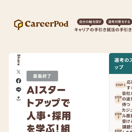
自分の軸を探す
選考対策をする
キャリアの手引き
就活の手引き
Share
選考の
ップ
募集終了
応
AIスター
す
会社
トアップで
の返
待つ
カジ
人事・採用
ル面
受け
を学ぶ！組
課題