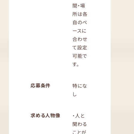
間・場
所は各
自のペ
ースに
合わせ
て設定
可能で
す。
応募条件
特にな
し
求める人物像
・人と
関わる
ことが