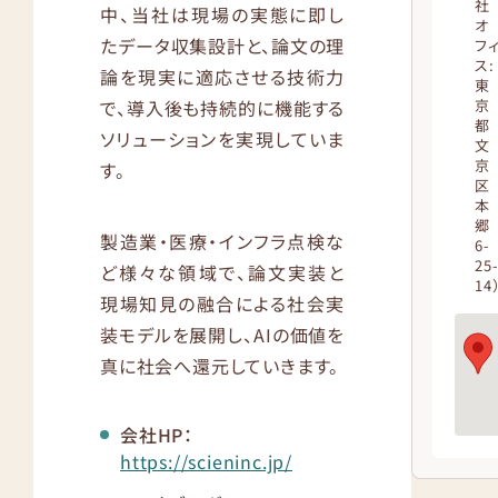
社
中、当社は現場の実態に即し
オ
たデータ収集設計と、論文の理
フ
ス:
論を現実に適応させる技術力
東
で、導入後も持続的に機能する
京
都
ソリューションを実現していま
文
京
す。
区
本
郷
製造業・医療・インフラ点検な
6-
25
ど様々な領域で、論文実装と
14
現場知見の融合による社会実
装モデルを展開し、AIの価値を
真に社会へ還元していきます。
会社HP：
https://scieninc.jp/