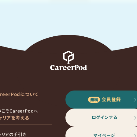
areerPodについて
会員登録
こそCareerPodへ
ログインする
ャリアを考える
ャリアの手引き
マイページ