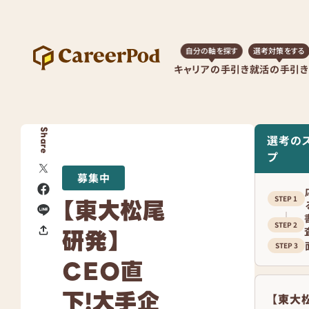
自分の軸を探す
選考対策をする
キャリアの手引き
就活の手引き
Share
選考の
プ
募集中
【東大松尾
研発】
CEO直
下!大手企
【東大