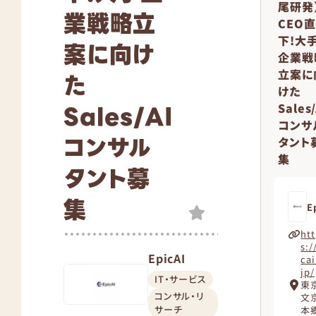
尾研発
業戦略立
CEO直
下!大
案に向け
企業戦
立案に
た
けた
Sales/AI
Sales/
コンサ
コンサル
タント
集
タント募
集
E
ht
s:/
EpicAI
cai
jp/
IT・サービス
東
コンサル・リ
文
サーチ
本郷