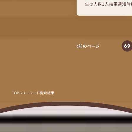
生の人数1人結果通知時
れ広い部屋に案内され、初
69
前のページ
TOP
フリーワード検索結果