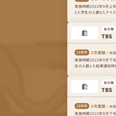
実施時期2022年9月上
2人学生の人数6人アイスブ
ドバック---結果...
総合職
TBS
2次面接
23年卒
/
本選
実施時期2022年9月
生の人数1人結果通知時期
流れ面談なので、楽しくざっ
総合職
TBS
3次面接
23年卒
/
本選
実施時期2022年9月