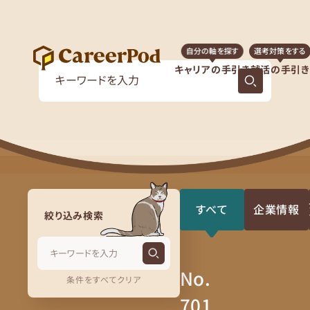
自分の軸を探す
選考対策をする
キャリアの手引き
就活の手引き
すべて
企業情報
絞り込み検索
No.
条件をすべてクリア
701