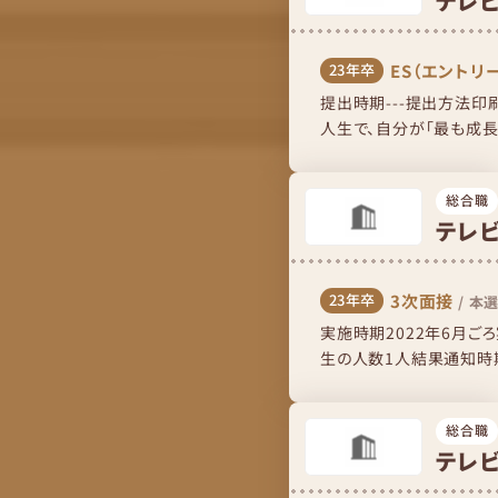
テレ
ES（エントリ
23年卒
提出時期---提出方法印
人生で、自分が「最も成長
での新規事業開発である。
総合職
テレ
3次面接
23年卒
/
本選
実施時期2022年6月
生の人数1人結果通知時期
流れ人事に呼ばれて部屋に
総合職
テレ