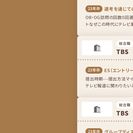
選考を通じて
23年卒
OB・OG訪問の回数0回
トなぜこの時代にテレビ
問はかなり聞かれた。ミー
総合職
TBS
ES（エントリ
23年卒
提出時期---提出方法マ
テレビ報道に関わりたいと
〇〇が水俣病の取材を30年
総合職
TBS
グループディ
23年卒