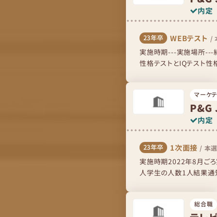
内定
WEBテスト
23年卒
/
実施時期---実施場所-
性格テストとIQテスト性
ブルが説明されて、あなた.
マーケテ
P&G 
内定
1次面接
23年卒
/
本選
実施時期2022年8月ご
人学生の人数1人結果通知
までの流れ前半と後半パー
総合職