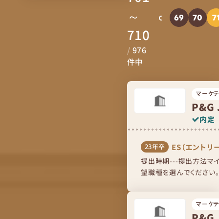
～
69
70
7
710
/
976
件中
マーケテ
P&G 
内定
ES（エントリ
23年卒
提出時期---提出方法マ
望職種を選んでください
入力してください。（日本語2
マーケテ
P&G 