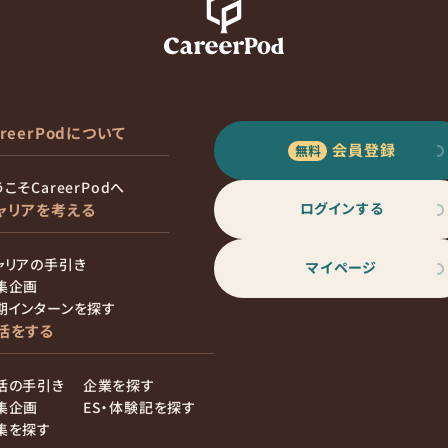
areerPodについて
会員登録
こそCareerPodへ
ログインする
ャリアを考える
ャリアの手引き
マイページ
集企画
期インターンを探す
活をする
活の手引き
企業を探す
集企画
ES・体験記を探す
集を探す