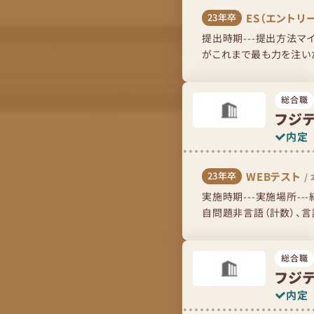
ES（エントリ
23年卒
提出時期---提出方法マ
がこれまで最も力を注い
（150字以内）〇〇での新
総合職
フジ
内定
WEBテスト
23年卒
/
実施時期---実施場所-
自問題非言語（計数）、言
バイス難易度はかなり難し.
総合職
フジ
内定