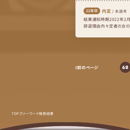
内定
23年卒
/
本選考
結果通知時期2022年2月
辞退理由内々定者の女の
分以外の内定者の所属大学
68
前のページ
TOP
フリーワード検索結果