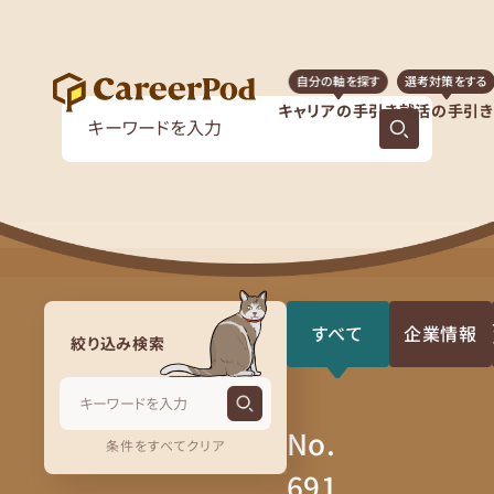
自分の軸を探す
選考対策をする
キャリアの手引き
就活の手引き
すべて
企業情報
絞り込み検索
No.
条件をすべてクリア
691