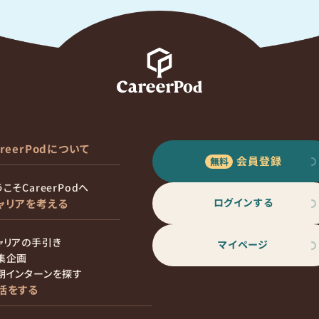
areerPodについて
会員登録
こそCareerPodへ
ログインする
ャリアを考える
ャリアの手引き
マイページ
集企画
期インターンを探す
活をする