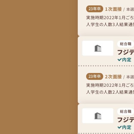
1次面接
23年卒
/
本選
実施時期2022年1月ご
人学生の人数3人結果通知
での流れ15分程度のオーソ
総合職
フジ
内定
2次面接
23年卒
/
本選
実施時期2022年1月ご
人学生の人数2人結果通知
での流れ15分ほどのオーソ
総合職
フジ
内定