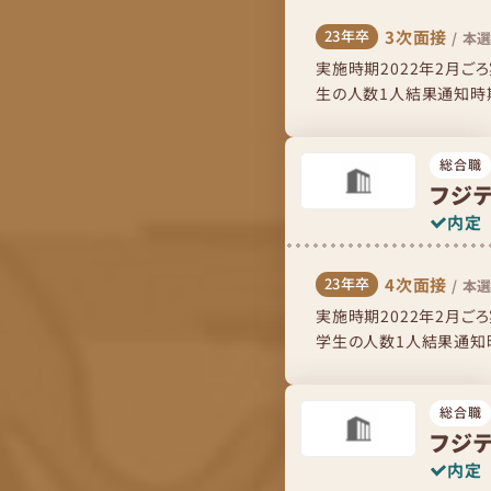
3次面接
23年卒
/
本選
実施時期2022年2月
生の人数1人結果通知時期
流れ人事に呼ばれて面接室
総合職
フジ
内定
4次面接
23年卒
/
本選
実施時期2022年2月ご
学生の人数1人結果通知時
の流れ人事に呼ばれて面接
総合職
フジ
内定