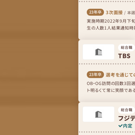
3次面接
23年卒
/
本選
実施時期2022年9月
生の人数1人結果通知時
れ広い部屋に案内され、初
総合職
TBS
選考を通じて
23年卒
OB・OG訪問の回数3回
ト明るくて常に笑顔であ
はもちろんであるが、好印
総合職
フジ
内定