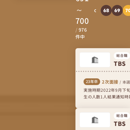
～
68
69
7
700
/
976
件中
総合職
TBS
2次面接
23年卒
/
本選
実施時期2022年9月
生の人数1人結果通知時期
流れ面談なので、楽しくざっ
総合職
TBS