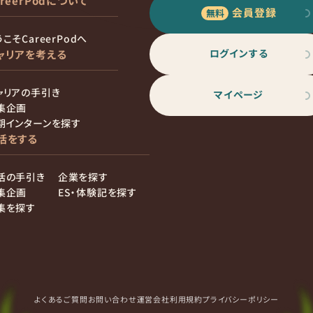
areerPodについて
会員登録
こそCareerPodへ
ログインする
ャリアを考える
ャリアの手引き
マイページ
集企画
期インターンを探す
活をする
活の手引き
企業を探す
集企画
ES・体験記を探す
集を探す
よくあるご質問
お問い合わせ
運営会社
利用規約
プライバシーポリシー