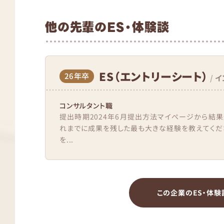
他の先輩のES・体験談
ES（エントリーシート）
26年卒
/
イ
コンサルタント職
提出時期2024年6月提出方法マイページから結果
れまでに成果を残した最も大きな経験を教えてくださ
を...
この企業のES・体験