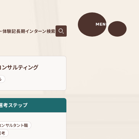
MENU
S・体験記
長期インターン検索
コンサルティング
ル
選考ステップ
コンサルタント職
選考