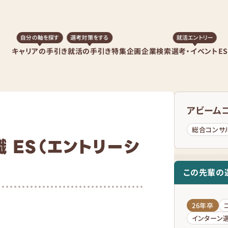
自分の軸を探す
選考対策をする
就活エントリー
キャリアの手引き
就活の手引き
特集企画
企業検索
選考・イベント
E
アビーム
総合コンサ
 ES（エントリーシ
この先輩の
26年卒
インターン