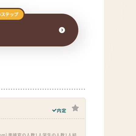
のステップ
接
内定
oom）面接官の人数1人学生の人数1人結