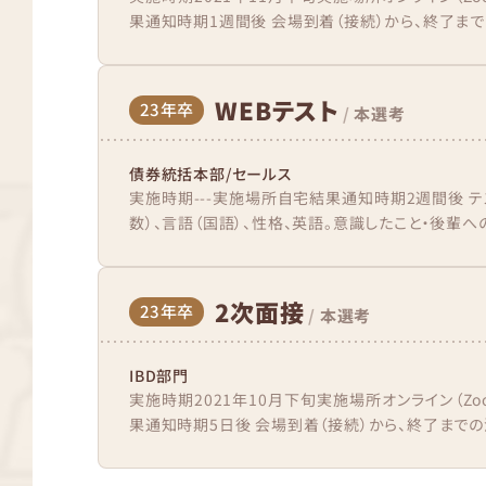
果通知時期1週間後 会場到着（接続）から、終了までの
WEBテスト
23年卒
/
本選考
債券統括本部/セールス
実施時期---実施場所自宅結果通知時期2週間後 テス
数）、言語（国語）、性格、英語。意識したこと・後輩への
2次面接
23年卒
/
本選考
IBD部門
実施時期2021年10月下旬実施場所オンライン（Z
果通知時期5日後 会場到着（接続）から、終了までの流れ