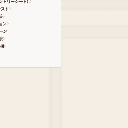
エントリーシート）
テスト
接
ョン
ーン
接
面接