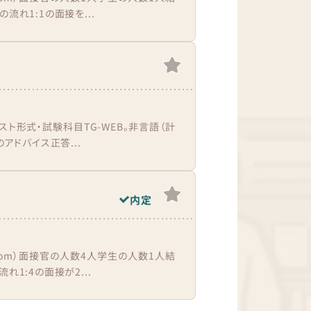
流れ1:1の面接を...
ト形式・試験科目TG-WEB。非言語（計
アドバイス正答...
内定
oom）面接官の人数4人学生の人数1人結
1:4の面接が2...