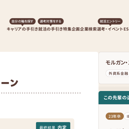
自分の軸を探す
選考対策をする
就活エントリー
キャリアの手引き
就活の手引き
特集企画
企業検索
選考・イベント
E
モルガン
外資系金融
ターン
この先輩の
23年卒
内定
最終結果