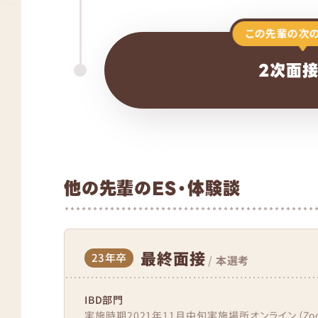
この先輩の次
2次面
他の先輩のES・体験談
最終面接
23年卒
/
本選考
IBD部門
実施時期2021年11月中旬実施場所オンライン（Z