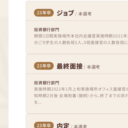
ジョブ
23年卒
/
本選考
投資銀行部門
期間2日間実施場所本社内会議室実施時期2021年1
分ごろ学生の人数各班5人、5班面接官の人数各班に2,
最終面接
23年卒
/
本選考
投資銀行部門
実施時期2022年1月上旬実施場所オフィス面接官
知時期2日後 会場到着（接続）から、終了までの流
を...
内定
23年卒
/
本選考