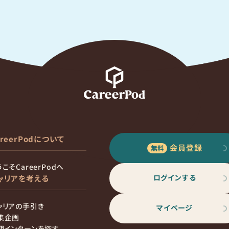
areerPodについて
会員登録
こそCareerPodへ
ログインする
ャリアを考える
ャリアの手引き
マイページ
集企画
期インターンを探す