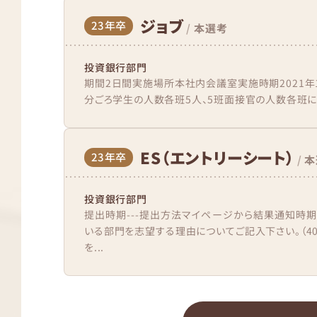
ジョブ
23年卒
/
本選考
投資銀行部門
期間2日間実施場所本社内会議室実施時期2021年1
分ごろ学生の人数各班5人、5班面接官の人数各班に2,
ES（エントリーシート）
23年卒
/
本
投資銀行部門
提出時期---提出方法マイページから結果通知時期
いる部門を志望する理由についてご記入下さい。（4
を...