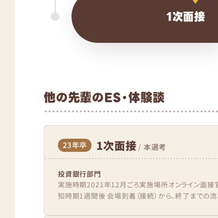
1次面接
他の先輩のES・体験談
1次面接
23年卒
/
本選考
投資銀行部門
実施時期2021年12月ごろ実施場所オンライン面接官
知時期1週間後 会場到着（接続）から、終了までの流