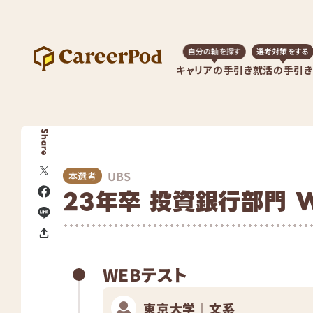
自分の軸を探す
選考対策をする
キャリアの手引き
就活の手引き
Share
UBS
本選考
23年卒 投資銀行部門 
WEBテスト
東京大学｜文系