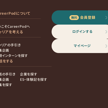
areerPodについて
会員登録
こそCareerPodへ
ログインする
ャリアを考える
ャリアの手引き
マイページ
集企画
期インターンを探す
活をする
活の手引き
企業を探す
集企画
ES・体験記を探す
集を探す