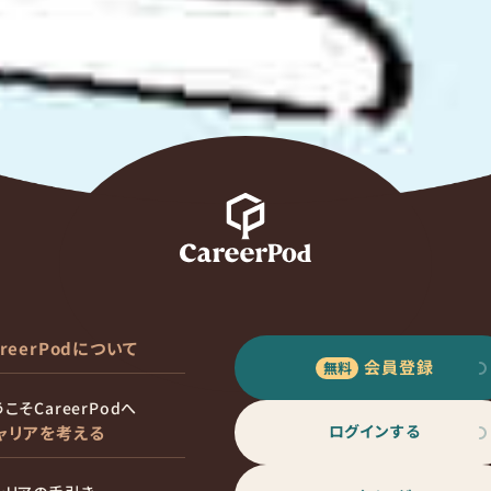
areerPodについて
会員登録
こそCareerPodへ
ログインする
ャリアを考える