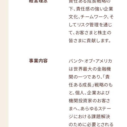
経営理念
責任ある成長戦略の
用業務、
下、責任感の強い企業
その他
文化、チームワーク、そ
の財務
管理お
してリスク管理を通じ
よびリス
て、お客さまと株主の
ク管理
皆さまに貢献します。
の
事業内容
バンク・オブ・アメリカ
は世界最大の金融機
関の一つであり、「責
任ある成長」戦略のも
と、個人、企業および
機関投資家のお客さ
まへ、あらゆるステー
ジにおける課題解決
のために必要とされる