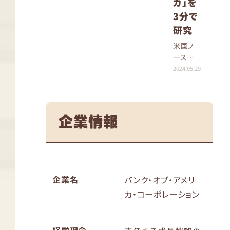
カ」を
3分で
研究
米国ノ
ースカ
ロライナ
2024.05.29
州に本
社を置く
世界最
大の金
企業情報
融機関
の一つ。
個人、企
業、機関
投資家
企業名
バンク・オブ・アメリ
に対し
て、銀行
カ・コーポレーション
業務、投
資業務、
資産運