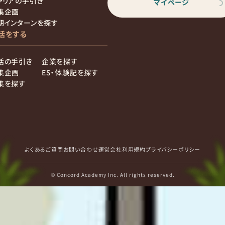
ャリアの手引き
マイページ
集企画
期インターンを探す
活をする
活の手引き
企業を探す
集企画
ES・体験記を探す
集を探す
よくあるご質問
お問い合わせ
運営会社
利用規約
プライバシーポリシー
© Concord Academy Inc. All rights reserved.