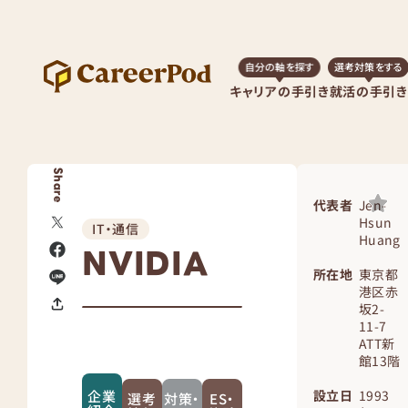
自分の軸を探す
選考対策をする
キャリアの手引き
就活の手引き
Share
代表者
Jen-
Hsun
IT・通信
Huang
NVIDIA
所在地
東京都
港区赤
坂2-
11-7
ATT新
館13階
企業
設立日
1993
選考
対策・
ES・