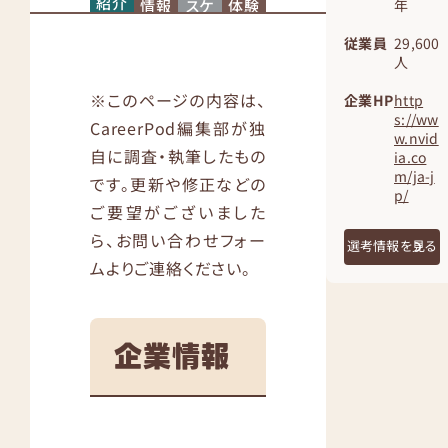
紹介
情報
スケ
体験
年
ジュ
記
ール
従業員
29,600
人
※このページの内容は、
企業HP
http
s://ww
CareerPod編集部が独
w.nvid
自に調査・執筆したもの
ia.co
m/ja-j
です。更新や修正などの
p/
ご要望がございました
ら、お問い合わせフォー
選考情報を見る
ムよりご連絡ください。
企業情報