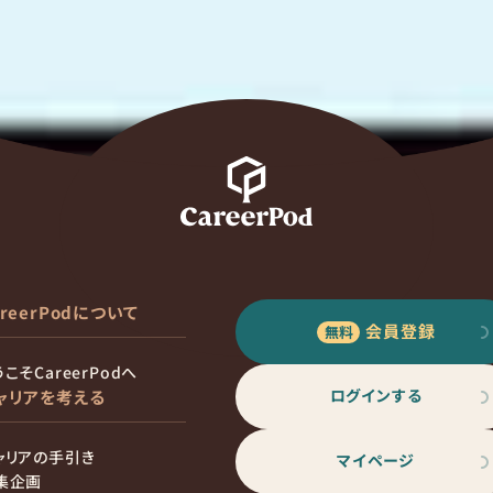
areerPodについて
会員登録
こそCareerPodへ
ログインする
ャリアを考える
ャリアの手引き
マイページ
集企画