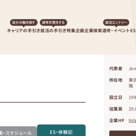
自分の軸を探す
選考対策をする
就活エントリー
キャリアの手引き
就活の手引き
特集企画
企業検索
選考・イベント
E
代表者
Je
所在地
東京
階
設立日
19
従業員
29
企業HP
htt
ES・体験記
策・スケジュール