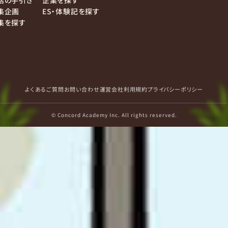
活の手引き
企業を探す
集企画
ES・体験記を探す
集を探す
よくあるご質問
お問い合わせ
運営会社
利用規約
プライバシーポリシー
© Concord Academy Inc. All rights reserved.