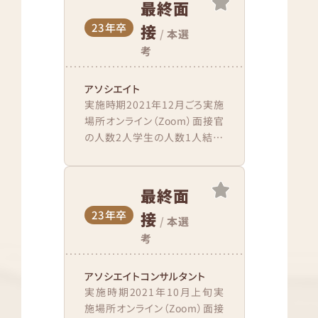
最終面
23年卒
接
/
本選
考
アソシエイト
実施時期2021年12月ごろ実施
場所オンライン（Zoom）面接官
の人数2人学生の人数1人結果
通知時期翌日 会場到着（接続）
から、終了までの流れ事前に共
有されたz...
最終面
23年卒
接
/
本選
考
アソシエイトコンサルタント
実施時期2021年10月上旬実
施場所オンライン（Zoom）面接