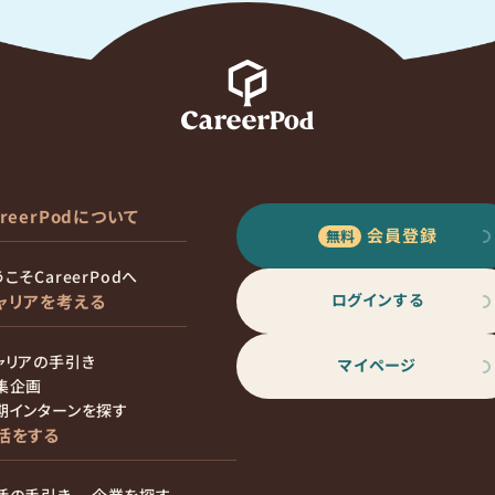
areerPodについて
会員登録
こそCareerPodへ
ログインする
ャリアを考える
ャリアの手引き
マイページ
集企画
期インターンを探す
活をする