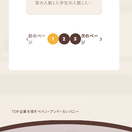
官の人数1人学生の人数1人結
果通知時期2021年10月上旬
※ボストンキャリアフォーラム
選考会場到...
前のペー
次のペー
1
2
3
ジ
ジ
TOP
企業を探す
ベイン・アンド・カンパニー