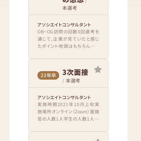
/
本選考
アソシエイトコンサルタント
OB・OG訪問の回数0回選考を
通じて、企業が見ていたと感じ
たポイント地頭はもちろんです
が、一緒に仕事をしたい人かと
いうことが見られていたと思い
ます。そのため、ケ...
3次面接
23年卒
/
本選考
アソシエイトコンサルタント
実施時期2021年10月上旬実
施場所オンライン（Zoom）面接
官の人数1人学生の人数1人結
果通知時期10分後 ※ボストン
キャリアフォーラム選考会場到
着（接続）か...