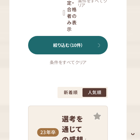
条件をすべてク
定・
リア
合格
者の
み表
示
絞り込む（
10
件）
条件をすべてクリア
新着順
人気順
選考を
通じて
23年卒
の感想