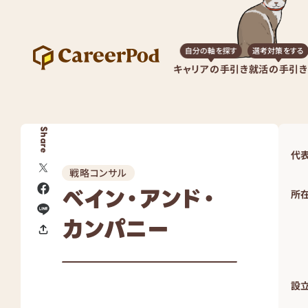
自分の軸を探す
選考対策をする
キャリアの手引き
就活の手引き
Share
代
戦略コンサル
ベイン・アンド・
所
カンパニー
設