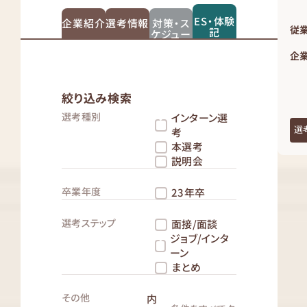
ES・体験
企業紹介
選考情報
対策・ス
従
記
ケジュー
ル
企業
絞り込み検索
選考種別
インターン選
選
考
本選考
説明会
卒業年度
23年卒
選考ステップ
面接/面談
ジョブ/インタ
ーン
まとめ
その他
内