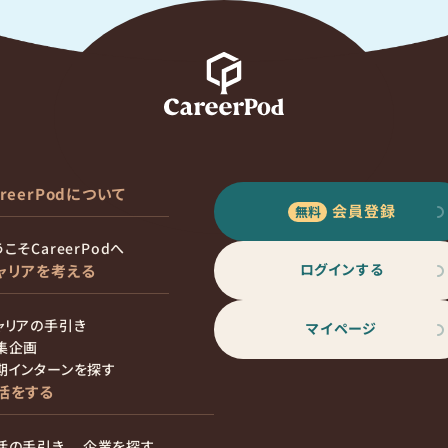
areerPodについて
会員登録
こそCareerPodへ
ログインする
ャリアを考える
ャリアの手引き
マイページ
集企画
期インターンを探す
活をする
活の手引き
企業を探す