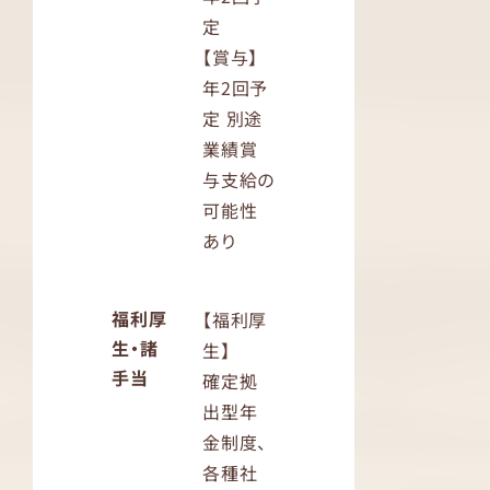
定
【賞与】
年2回予
定 別途
業績賞
与支給の
可能性
あり
福利厚
【福利厚
生・諸
生】
手当
確定拠
出型年
金制度、
各種社