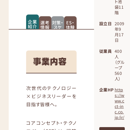
ト池
袋11
階
企業
選考
対策・
ES・
設立日
2009
紹介
情報
スケ
体験
年9
ジュ
記
月17
ール
日
従業員
400
人
事業内容
（グル
ープ
560
人）
次世代のテクノロジー
企業HP
http
s://w
×ビジネスリーダーを
ww.c
目指す皆様へ。
ct-in
c.co.
jp/ir/
コアコンセプト・テクノ