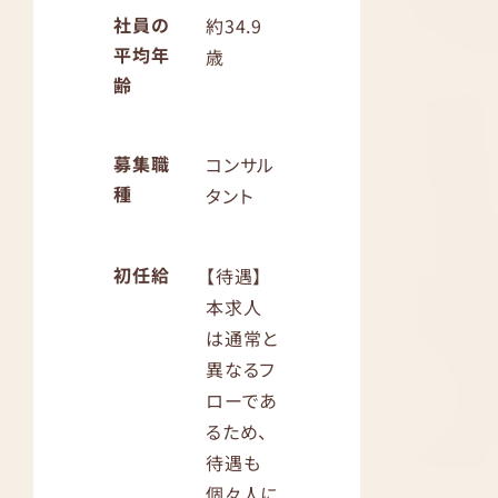
社員の
約34.9
平均年
歳
齢
募集職
コンサル
種
タント
初任給
【待遇】
本求人
は通常と
異なるフ
ローであ
るため、
待遇も
個々人に