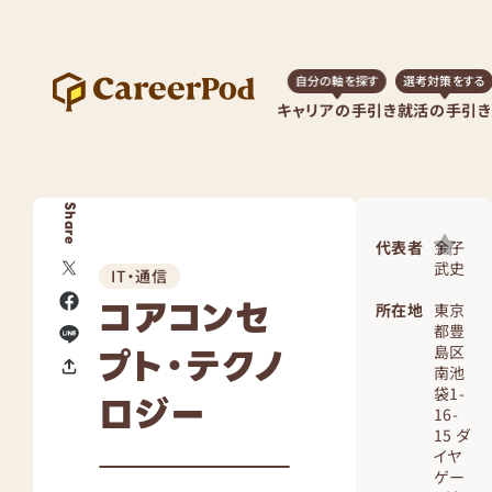
自分の軸を探す
選考対策をする
キャリアの手引き
就活の手引き
Share
代表者
金子
武史
IT・通信
コアコンセ
所在地
東京
都豊
プト・テクノ
島区
南池
袋1-
ロジー
16-
15 ダ
イヤ
ゲー