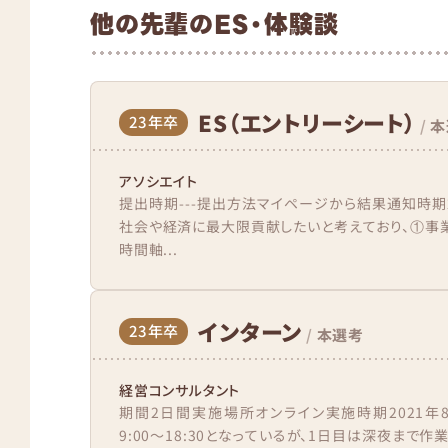
他の先輩のES・体験談
ES（エントリーシート）
23年卒
/
本
アソシエイト
提出時期---提出方法マイページから結果通知時期
社会や経済に最大限貢献したいと考えており、①事
時間軸...
インターン
23年卒
/
本選考
経営コンサルタント
期間2日間実施場所オンライン実施時期2021
9:00〜18:30となっているが、1日目は深夜まで作業