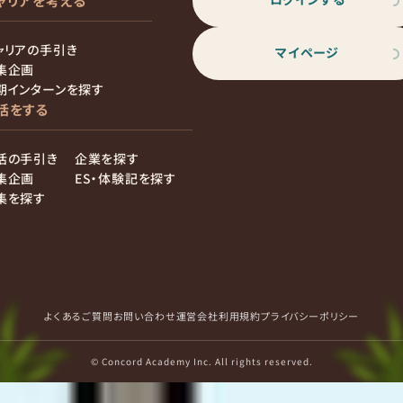
ャリアを考える
ャリアの手引き
マイページ
集企画
期インターンを探す
活をする
活の手引き
企業を探す
集企画
ES・体験記を探す
集を探す
よくあるご質問
お問い合わせ
運営会社
利用規約
プライバシーポリシー
© Concord Academy Inc. All rights reserved.