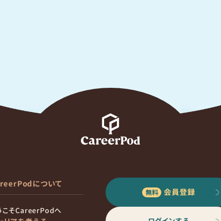
areerPodについて
会員登録
こそCareerPodへ
ログインする