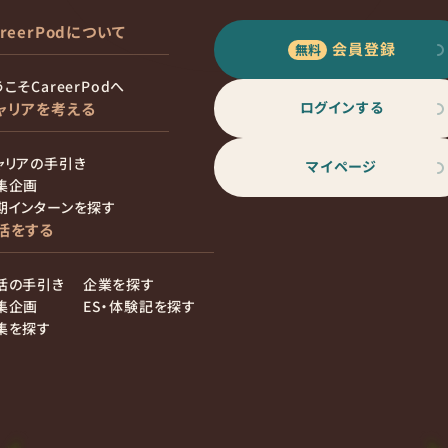
areerPodについて
会員登録
こそCareerPodへ
ログインする
ャリアを考える
ャリアの手引き
マイページ
集企画
期インターンを探す
活をする
活の手引き
企業を探す
集企画
ES・体験記を探す
集を探す