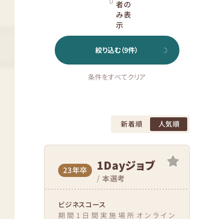
者の
み表
示
絞り込む（
9
件）
条件をすべてクリア
新着順
人気順
1Dayジョブ
23年卒
/
本選考
ビジネスコース
期間1日間実施場所オンライン