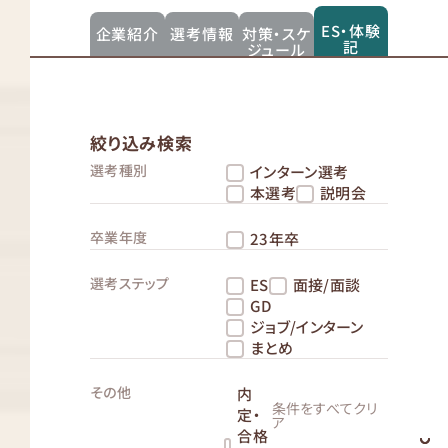
ES・体験
企業紹介
選考情報
対策・スケ
記
ジュール
絞り込み検索
選考種別
インターン選考
本選考
説明会
卒業年度
23年卒
選考ステップ
ES
面接/面談
GD
ジョブ/インターン
まとめ
その他
内
条件をすべてクリ
定・
ア
合格