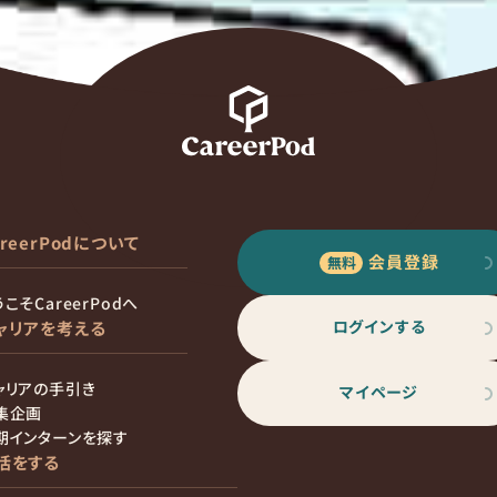
areerPodについて
会員登録
こそCareerPodへ
ログインする
ャリアを考える
ャリアの手引き
マイページ
集企画
期インターンを探す
活をする