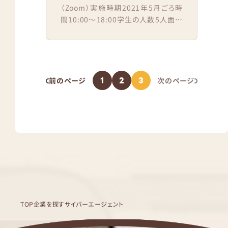
（Zoom）実施時期2021年5月ごろ時
間10:00〜18:00学生の人数5人面接
官の人数1人結果通知時期2日後 会
場到着（接続）か...
1
2
3
前のページ
次のページ
TOP
企業を探す
サイバーエージェント