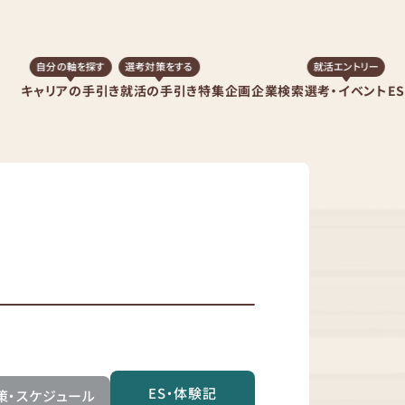
自分の軸を探す
選考対策をする
就活エントリー
キャリアの手引き
就活の手引き
特集企画
企業検索
選考・イベント
E
ES・体験記
策・スケジュール