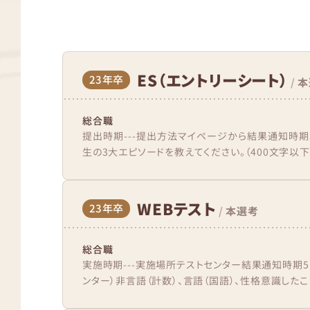
ES（エントリーシート）
23年卒
/
本
総合職
提出時期---提出方法マイページから結果通知時期
生の3大エピソードを教えてください。（400文字以下）
WEBテスト
23年卒
/
本選考
総合職
実施時期---実施場所テストセンター結果通知時期5日
ンター）非言語（計数）、言語（国語）、性格意識したこと