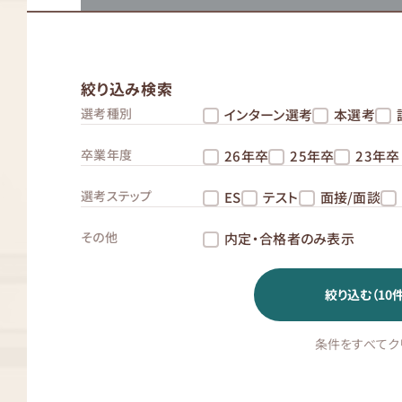
絞り込み検索
選考種別
インターン選考
本選考
卒業年度
26年卒
25年卒
23年卒
選考ステップ
ES
テスト
面接/面談
その他
内定・合格者のみ表示
絞り込む（
10
件
条件をすべてク