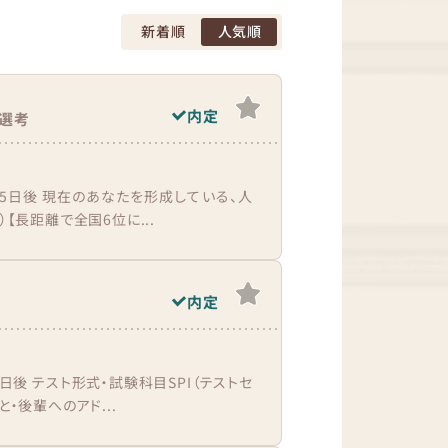
新着順
人気順
内定
選考
5日後 現在のあなたを形成している、人
【長距離で全国6位に...
内定
後 テスト形式・試験科目SPI（テストセ
・後輩へのアド...