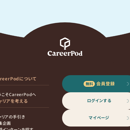
areerPodについて
会員登録
こそCareerPodへ
ログインする
ャリアを考える
ャリアの手引き
マイページ
集企画
期インターンを探す