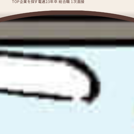
TOP
企業を探す
電通
23年卒 総合職 1次面接