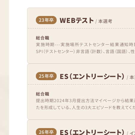
WEBテスト
23年卒
/
本選考
総合職
実施時期---実施場所テストセンター結果通知時
SPI（テストセンター）非言語（計数）、言語（国語）、
ES（エントリーシート）
25年卒
/
本
総合職
提出時期2024年3月提出方法マイページから結果
たを形成している、人生の3大エピソードを教えてください
ES（エントリーシート）
26年卒
/
イ