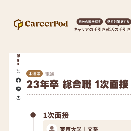
自分の軸を探す
選考対策をする
キャリアの手引き
就活の手引き
Share
電通
本選考
23年卒 総合職 1次面接
1次面接
東京大学｜文系