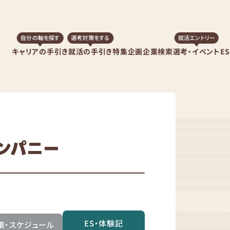
自分の軸を探す
選考対策をする
就活エントリー
キャリアの手引き
就活の手引き
特集企画
企業検索
選考・イベント
E
ンパニー
ES・体験記
策・スケジュール