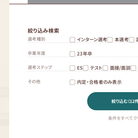
絞り込み検索
選考種別
インターン選考
本選考
卒業年度
23年卒
選考ステップ
ES
テスト
面接/面談
その他
内定・合格者のみ表示
絞り込む（
12
件
条件をすべてク