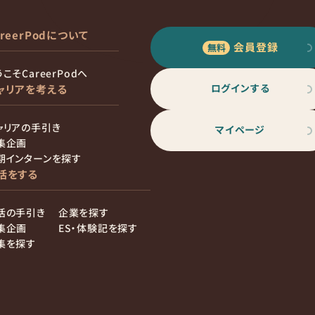
areerPodについて
会員登録
こそCareerPodへ
ログインする
ャリアを考える
ャリアの手引き
マイページ
集企画
期インターンを探す
活をする
活の手引き
企業を探す
集企画
ES・体験記を探す
集を探す