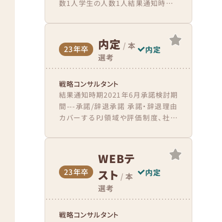
数1人学生の人数1人結果通知時期1
週間後 会場到着（接続）から、終了ま
での流れ予...
内定
/
本
23年卒
内定
選考
戦略コンサルタント
結果通知時期2021年6月承諾検討期
間---承諾/辞退承諾 承諾・辞退理由
カバーするPJ領域や評価制度、社風
が自身の望む成長環境とマッチしてい
たため。自分以外の...
WEBテ
23年卒
スト
内定
/
本
選考
戦略コンサルタント