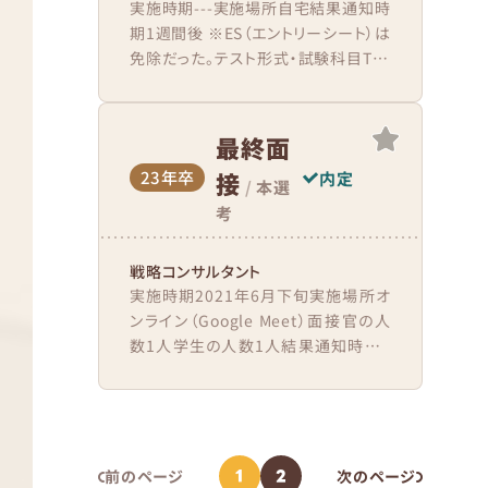
実施時期---実施場所自宅結果通知時
期1週間後 ※ES（エントリーシート）は
免除だった。テスト形式・試験科目TG-
WEB非言語（計数）、言語（国語）、性
格意識し...
最終面
23年卒
接
内定
/
本選
考
戦略コンサルタント
実施時期2021年6月下旬実施場所オ
ンライン（Google Meet）面接官の人
数1人学生の人数1人結果通知時期1
週間後 会場到着（接続）から、終了ま
での流れ人...
1
2
前のページ
次のページ