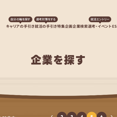
自分の軸を探す
選考対策をする
就活エントリー
キャリアの手引き
就活の手引き
特集企画
企業検索
選考・イベント
E
企業を探す
2
3
4
5
6