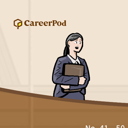
No. 41～50