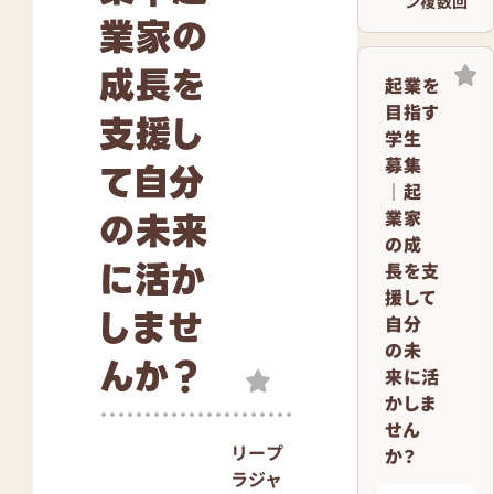
ン複数回
業家の
成長を
起業を
目指す
支援し
学生
募集
て自分
｜起
の未来
業家
の成
に活か
長を支
援して
しませ
自分
の未
んか？
来に活
かしま
せん
リープ
か？
ラジャ