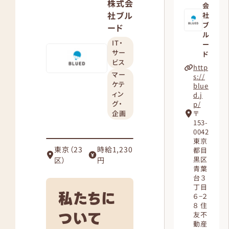
株式会
会
社ブル
社
ブ
ード
ル
IT・
ー
サー
ド
ビス
http
マー
s://
ケテ
blue
ィン
d.j
グ・
p/
企画
〒
153-
0042
東京
東京（23
時給1,230
都目
黒区
区）
円
青葉
台３
丁目
私たちに
６−２
８ 住
ついて
友不
動産