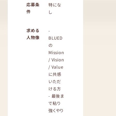
応募条
特にな
件
し
求める
-
人物像
BLUED
の
Mission
/ Vision
/ Value
に共感
いただ
ける方
- 最後ま
で粘り
強くやり