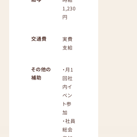
1,230
円
交通費
実費
支給
その他の
・月1
補助
回社
内イ
ベン
ト参
加
・社員
総会