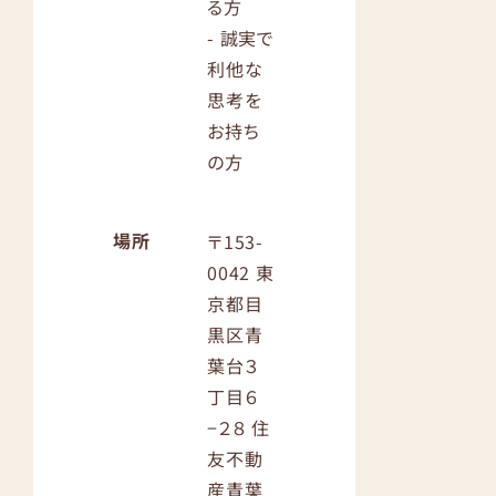
る方
- 誠実で
利他な
思考を
お持ち
の方
場所
〒153-
0042 東
京都目
黒区青
葉台３
丁目６
−２８ 住
友不動
産青葉