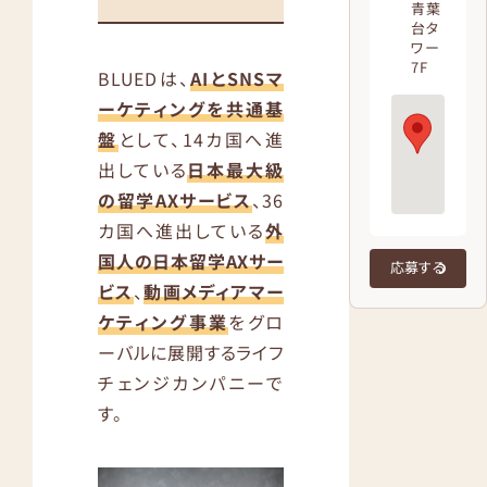
青葉
台タ
ワー
7F
BLUEDは、
AIとSNSマ
ーケティングを共通基
盤
として、14カ国へ進
出している
日本最大級
の留学AXサービス
、36
カ国へ進出している
外
国人の日本留学AXサー
応募する
ビス
、
動画メディアマー
ケティング事業
をグロ
ーバルに展開するライフ
チェンジカンパニーで
す。