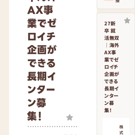
接
AX事
業でゼ
27新
卒 就
ロイチ
活無双
｜海外
企画が
AX事
できる
業でゼ
ロイチ
長期イ
企画が
できる
ンター
長期イ
ンター
ン募
ン募
集！
集！
株
式