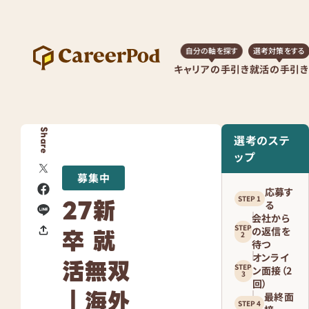
自分の軸を探す
選考対策をする
キャリアの手引き
就活の手引き
Share
選考のステ
ップ
募集中
応募す
27新
る
会社から
卒 就
の返信を
待つ
オンライ
活無双
ン面接（2
回）
｜海外
最終面