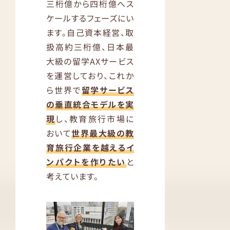
三桁億から四桁億へス
ケールするフェーズにい
ます。自己資本経営、取
扱高約三桁億、日本最
大級の留学AXサービス
を運営しており、これか
ら世界で
留学サービス
の垂直統合モデルを実
現
し、教育旅行市場に
おいて
世界最大級の教
育旅行企業を越えるイ
ンパクトを作りたい
と
考えています。