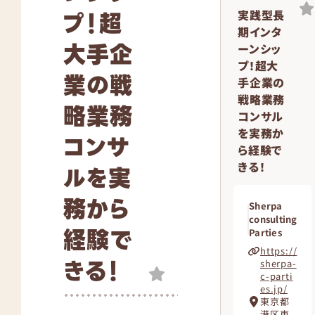
プ！超
実践型長
期インタ
大手企
ーンシッ
プ！超大
業の戦
手企業の
戦略業務
略業務
コンサル
を実務か
コンサ
ら経験で
きる！
ルを実
務から
Sherpa
consulting
経験で
Parties
https://
きる！
sherpa-
c-parti
es.jp/
東京都
港区東