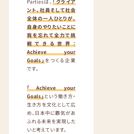
Partiesは、
「クライア
ント、社員そして社会
全体の一人ひとりが、
自身のやりたいことに
我を忘れて全力で挑
戦できる世界：
Achieve your
Goals」
をつくる企業
です。
「Achieve your
Goals」
という働き方・
生き方を文化として広
め、日本中に覇気があ
ふれる未来を実現した
いと考えています。