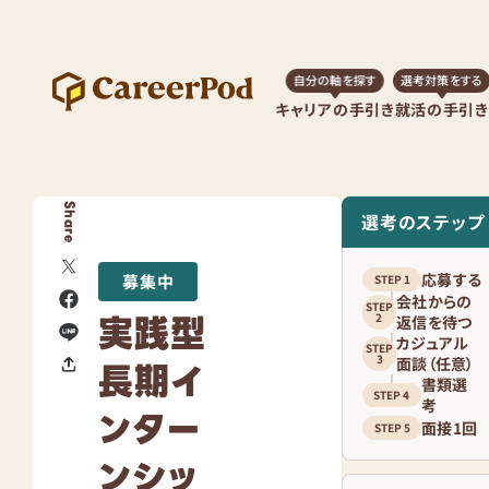
自分の軸を探す
選考対策をする
キャリアの手引き
就活の手引き
Share
選考のステップ
応募する
募集中
会社からの
実践型
返信を待つ
カジュアル
面談（任意）
長期イ
書類選
考
ンター
面接1回
ンシッ