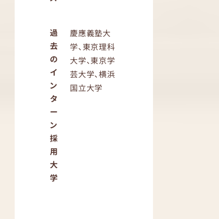
過
慶應義塾大
去
学、東京理科
の
大学、東京学
イ
芸大学、横浜
ン
国立大学
タ
ー
ン
採
用
大
学