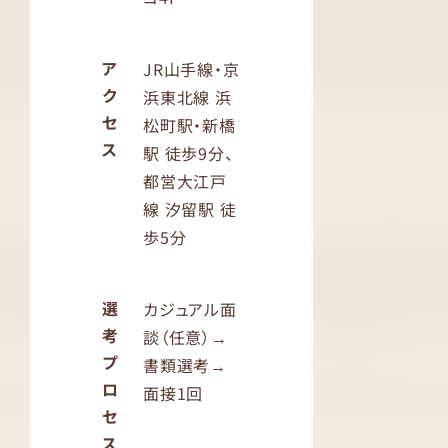
ア
JR山手線・京
ク
浜東北線 浜
セ
松町駅・新橋
ス
駅 徒歩9分、
都営大江戸
線 汐留駅 徒
歩5分
選
カジュアル面
考
談（任意）→
プ
書類選考→
ロ
面接1回
セ
ス