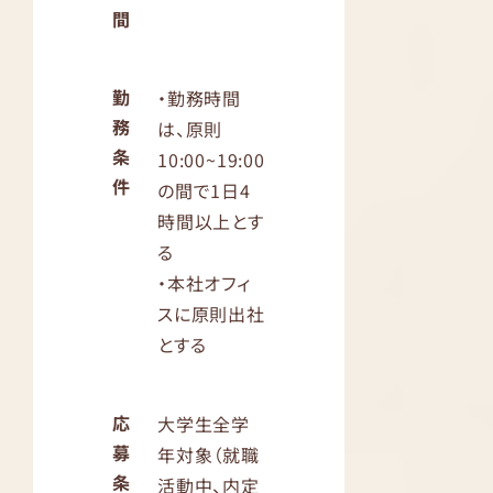
間
勤
・勤務時間
務
は、原則
条
10:00~19:00
件
の間で1日4
時間以上とす
る
・本社オフィ
スに原則出社
とする
応
大学生全学
募
年対象（就職
条
活動中、内定