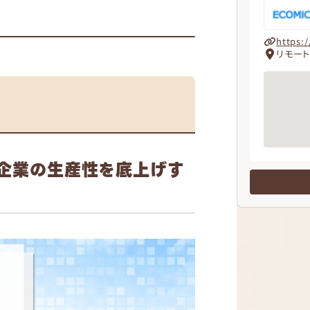
https:
リモー
本企業の生産性を底上げす