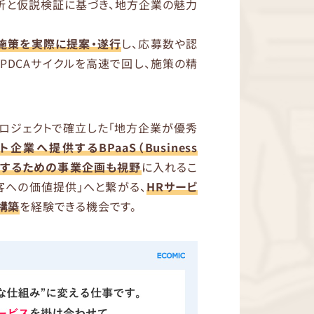
析と仮説検証に基づき、地方企業の魅力
施策を実際に提案・遂行
し、応募数や認
PDCAサイクルを高速で回し、施策の精
プロジェクトで確立した「地方企業が優秀
業へ提供するBPaaS（Business
ケージ化するための事業企画も視野
に入れるこ
客への価値提供」へと繋がる、
HRサービ
構築
を経験できる機会です。