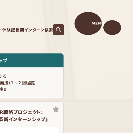
MENU
S・体験記
長期インターン検索
ップ
する
B面接（１～２回程度）
検査
R戦略プロジェクト：
革新インターンシップ』