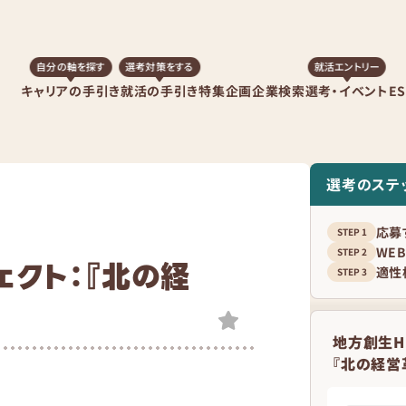
自分の軸を探す
選考対策をする
就活エントリー
キャリアの手引き
就活の手引き
特集企画
企業検索
選考・イベント
E
選考のステ
応募
WE
ェクト：『北の経
適性
』
地方創生H
『北の経営