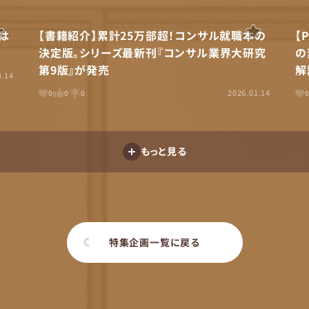
アは
【書籍紹介】累計25万部超！コンサル就職本の
【
決定版。シリーズ最新刊『コンサル業界大研究
の
第9版』が発売
解
4.14
2026.01.14
0
0
0
もっと見る
特集企画一覧に戻る