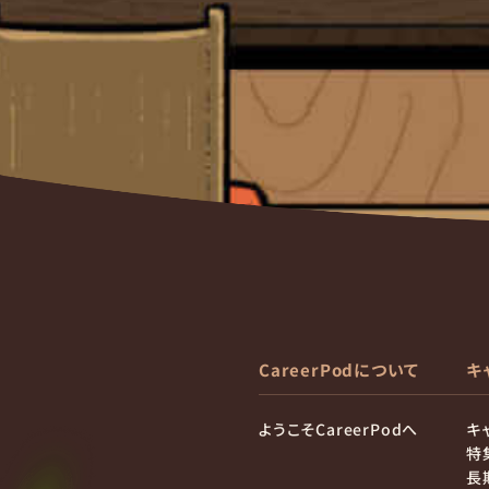
CareerPodについて
キ
ようこそCareerPodへ
キ
特
長