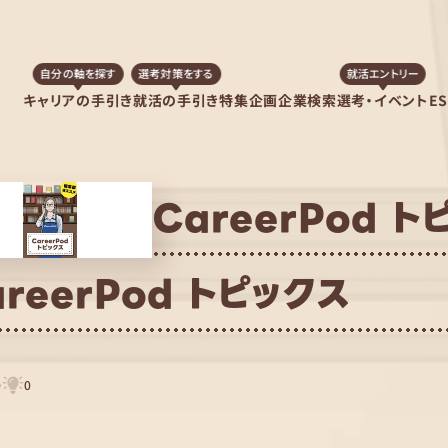
自分の軸を探す
選考対策をする
就活エントリー
キャリアの手引き
就活の手引き
特集企画
企業検索
選考・イベント
E
CareerPod 
areerPod トピックス
0
0