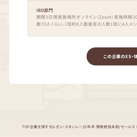
IBD部門
期間3日間実施場所オンライン（Zoom）実施時期2
数70人くらい、1班約6人面接官の人数1班に4人メン
この企業のES・
TOP
企業を探す
モルガン・スタンレー
23年卒 債券統括本部/セールス 