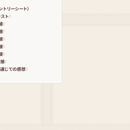
エントリーシート）
テスト
接
接
接
接
接
面接
通じての感想