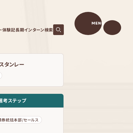
MENU
S・体験記
長期インターン検索
・スタンレー
選考ステップ
債券統括本部/セールス