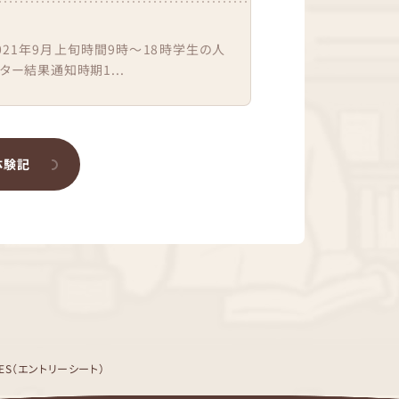
021年9月上旬時間9時〜18時学生の人
ター結果通知時期1...
体験記
ES（エントリーシート）