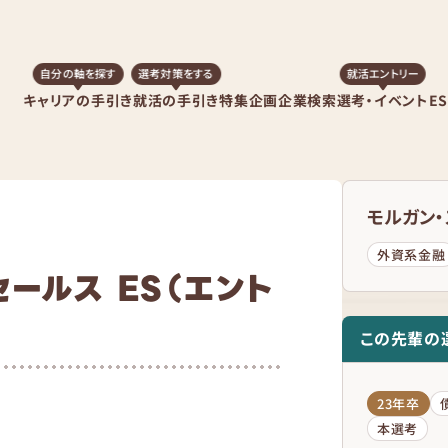
自分の軸を探す
選考対策をする
就活エントリー
キャリアの手引き
就活の手引き
特集企画
企業検索
選考・イベント
E
モルガン
外資系金融
ールス ES（エント
この先輩の
23年卒
本選考