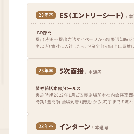
ES（エントリーシート）
23年卒
/
本
IBD部門
提出時期---提出方法マイページから結果通知時期1
字以内）貴社に入社したら、企業価値の向上に貢献し、
5次面接
23年卒
/
本選考
債券統括本部/セールス
実施時期2022年1月ごろ実施場所本社内会議室
時期1週間後 会場到着（接続）から、終了までの流れ
インターン
23年卒
/
本選考