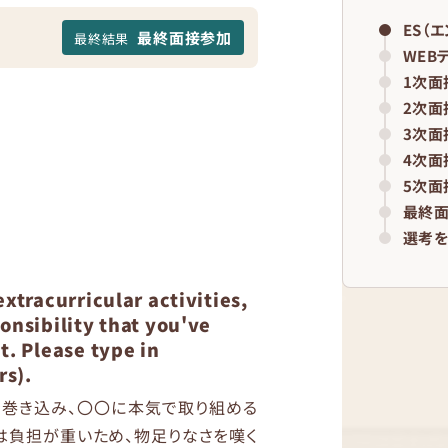
ES（
最終面接参加
最終結果
WEB
1次面
2次面
3次面
4次面
5次面
最終
選考を
extracurricular activities,
onsibility that you've
t. Please type in
rs).
を巻き込み、〇〇に本気で取り組める
は負担が重いため、物足りなさを嘆く