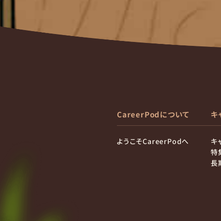
CareerPodについて
キ
ようこそCareerPodへ
キ
特
長