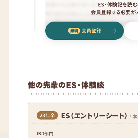
ES・体験記を読む
会員登録する必要があ
会員登録
他の先輩のES・体験談
ES（エントリーシート）
23年卒
/
本
IBD部門