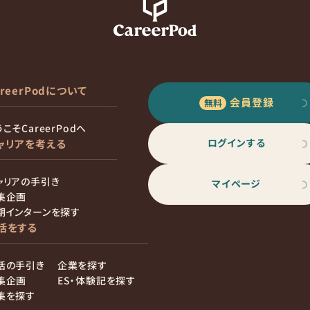
areerPodについて
会員登録
こそCareerPodへ
ログインする
ャリアを考える
ャリアの手引き
マイページ
集企画
期インターンを探す
活をする
活の手引き
企業を探す
集企画
ES・体験記を探す
集を探す