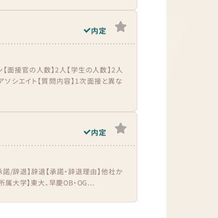
内定
ン【面接官の人数】2人【学生の人数】2人
・アソシエイト【質問内容】1次面接と異な
内定
【承諾/辞退】辞退【承諾・辞退理由】他社か
大学】東大、早慶OB・OG...