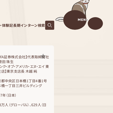
MENU
S・体験記
長期インターン検索
BofA証券株式会社】代表取締役社
笹田 珠生
ンク・オブ・アメリカ・エヌ・エイ 東
支店】東京支店長 木越 純
京都中央区日本橋1丁目4番1号
本橋一丁目三井ビルディング
47年（日本）
.8万人（グローバル）、629人（日