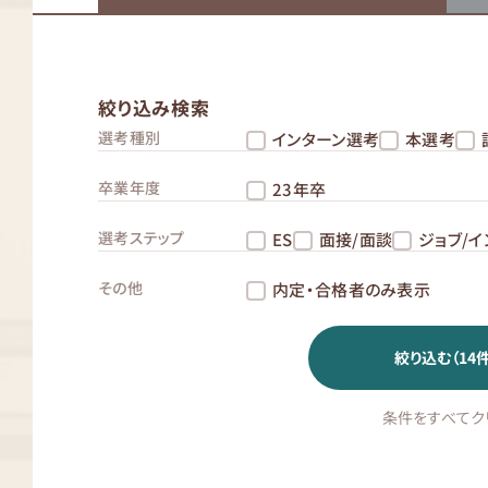
絞り込み検索
選考種別
インターン選考
本選考
卒業年度
23年卒
選考ステップ
ES
面接/面談
ジョブ/イ
その他
内定・合格者のみ表示
絞り込む（
14
件
条件をすべてク