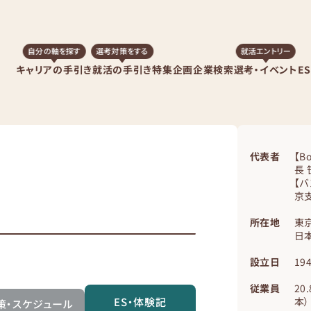
自分の軸を探す
選考対策をする
就活エントリー
キャリアの手引き
就活の手引き
特集企画
企業検索
選考・イベント
E
代表者
【
長 
【バ
京
所在地
東
日
設立日
19
従業員
20
ES・体験記
本）
策・スケジュール