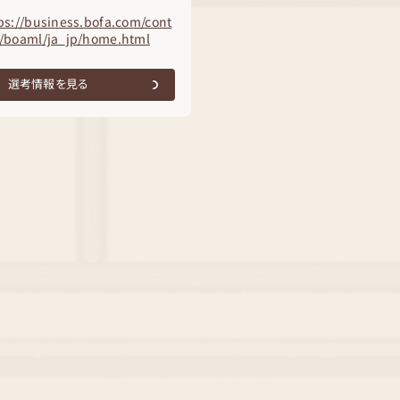
ps://business.bofa.com/cont
/boaml/ja_jp/home.html
選考情報を見る