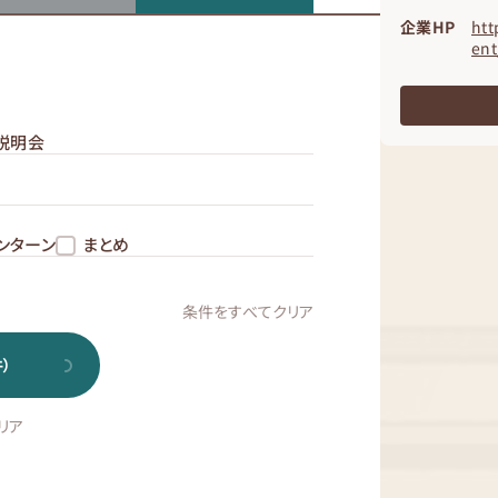
企業HP
htt
ent
説明会
ンターン
まとめ
条件をすべてクリア
）
リア