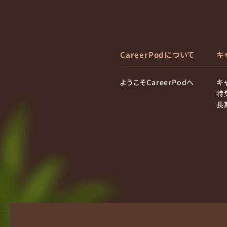
CareerPodについて
キ
ようこそCareerPodへ
キ
特
長