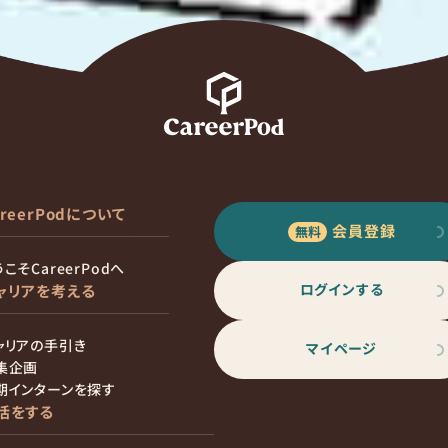
areerPodについて
会員登録
こそCareerPodへ
ログインする
ャリアを考える
ャリアの手引き
マイページ
集企画
期インターンを探す
活をする