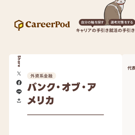
自分の軸を探す
選考対策をする
キャリアの手引き
就活の手引き
Share
代
外資系金融
バンク・オブ・ア
メリカ