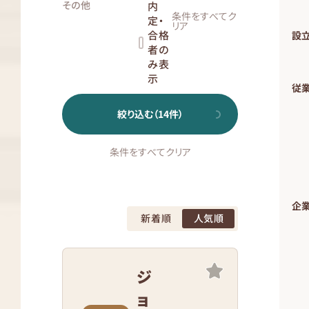
その他
内
条件をすべてク
定・
リア
合格
設
者の
み表
示
従
絞り込む（
14
件）
条件をすべてクリア
企業
新着順
人気順
ジ
ョ