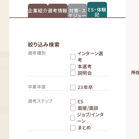
ES・体験
企業紹介
選考情報
対策・ス
記
ケジュー
ル
絞り込み検索
選考種別
インターン選
考
本選考
所
説明会
卒業年度
23年卒
選考ステップ
ES
面接/面談
ジョブ/インタ
ーン
まとめ