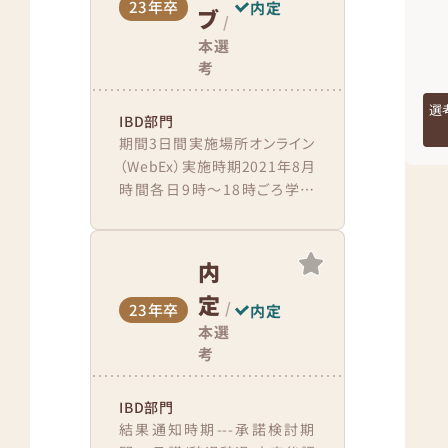
23年卒
内定
ブ
/
本選
考
選
IBD部門
期間3日間実施場所オンライン
（WebEx）実施時期2021年8月
時間各日9時〜18時ごろ学生
の人数各班5〜6人ほど面接官
の人数各班に1人メンターがつ
く。結果通知...
内
定
/
23年卒
内定
本選
考
IBD部門
結果通知時期---承諾検討期