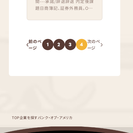
間---承諾/辞退辞退 内定後課
題日商簿記、証券外務員。OB・
OG訪問の回数0回選考を通じ
て、企業が見ていたと感じたポ
イント全てのプ...
前のペ
次のペ
1
2
3
4
ージ
ージ
TOP
企業を探す
バンク・オブ・アメリカ